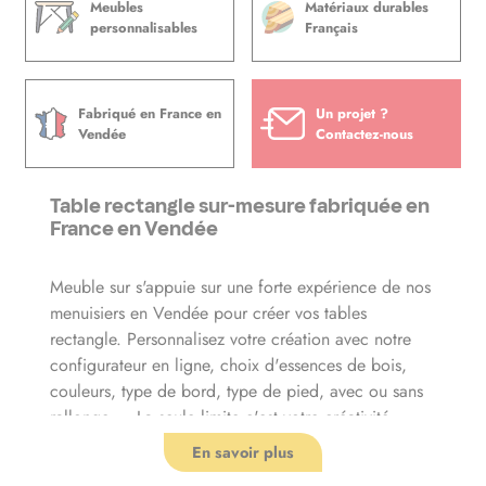
Meubles
Matériaux durables
personnalisables
Français
Fabriqué en France en
Un projet ?
Vendée
Contactez-nous
Table rectangle sur-mesure fabriquée en
France en Vendée
Meuble sur s'appuie sur une forte expérience de nos
menuisiers en Vendée pour créer vos tables
rectangle. Personnalisez votre création avec notre
configurateur en ligne, choix d'essences de bois,
couleurs, type de bord, type de pied, avec ou sans
rallonge ... La seule limite c'est votre créativité.
En savoir plus
Notre mobilier est conçu pour répondre à vos