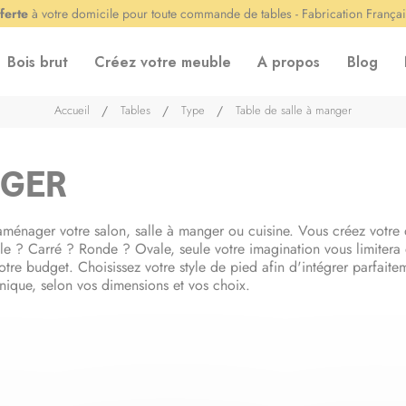
ferte
à votre domicile pour toute commande de tables - Fabrication França
Bois brut
Créez votre meuble
A propos
Blog
Accueil
Tables
Type
Table de salle à manger
NGER
'aménager votre salon, salle à manger ou cuisine. Vous créez votre 
e ? Carré ? Ronde ? Ovale, seule votre imagination vous limitera 
re budget. Choisissez votre style de pied afin d'intégrer parfaiteme
unique, selon vos dimensions et vos choix.