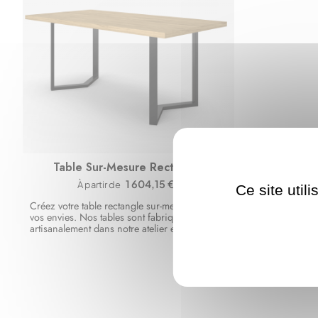
Table Sur-Mesure Rectangle
Prix
1 604,15 €
À partir de
Ce site util
Créez votre table rectangle sur-mesure, selon
vos envies. Nos tables sont fabriquées
artisanalement dans notre atelier en France.